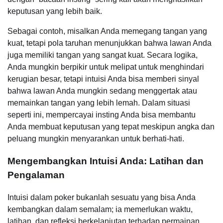
keputusan yang lebih baik.
Sebagai contoh, misalkan Anda memegang tangan yang
kuat, tetapi pola taruhan menunjukkan bahwa lawan Anda
juga memiliki tangan yang sangat kuat. Secara logika,
Anda mungkin berpikir untuk melipat untuk menghindari
kerugian besar, tetapi intuisi Anda bisa memberi sinyal
bahwa lawan Anda mungkin sedang menggertak atau
memainkan tangan yang lebih lemah. Dalam situasi
seperti ini, mempercayai insting Anda bisa membantu
Anda membuat keputusan yang tepat meskipun angka dan
peluang mungkin menyarankan untuk berhati-hati.
Mengembangkan Intuisi Anda: Latihan dan
Pengalaman
Intuisi dalam poker bukanlah sesuatu yang bisa Anda
kembangkan dalam semalam; ia memerlukan waktu,
latihan, dan refleksi berkelanjutan terhadap permainan