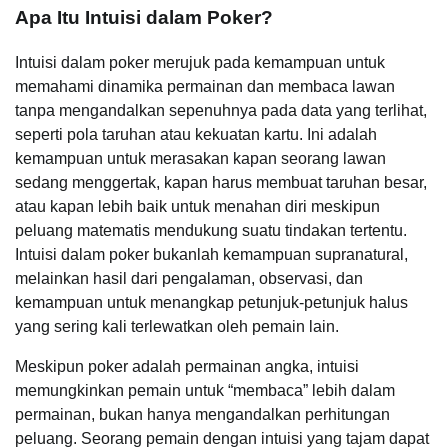
Apa Itu Intuisi dalam Poker?
Intuisi dalam poker merujuk pada kemampuan untuk
memahami dinamika permainan dan membaca lawan
tanpa mengandalkan sepenuhnya pada data yang terlihat,
seperti pola taruhan atau kekuatan kartu. Ini adalah
kemampuan untuk merasakan kapan seorang lawan
sedang menggertak, kapan harus membuat taruhan besar,
atau kapan lebih baik untuk menahan diri meskipun
peluang matematis mendukung suatu tindakan tertentu.
Intuisi dalam poker bukanlah kemampuan supranatural,
melainkan hasil dari pengalaman, observasi, dan
kemampuan untuk menangkap petunjuk-petunjuk halus
yang sering kali terlewatkan oleh pemain lain.
Meskipun poker adalah permainan angka, intuisi
memungkinkan pemain untuk “membaca” lebih dalam
permainan, bukan hanya mengandalkan perhitungan
peluang. Seorang pemain dengan intuisi yang tajam dapat