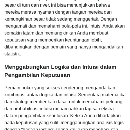
besar di turn dan river, ini bisa menunjukkan bahwa
mereka merasa nyaman dengan tangan mereka dan
kemungkinan besar tidak sedang menggertak. Dengan
mengamati dan memahami pola-pola ini, intuisi Anda akan
semakin tajam dan memungkinkan Anda membuat
keputusan yang memberikan keuntungan lebih,
dibandingkan dengan pemain yang hanya mengandalkan
statistik.
Menggabungkan Logika dan Intuisi dalam
Pengambilan Keputusan
Pemain poker yang sukses cenderung mengandalkan
kombinasi antara logika dan intuisi. Sementara matematika
dan strategi memberikan dasar untuk memahami peluang
dan probabilitas, intuisi menambahkan lapisan ekstra
dalam pengambilan keputusan. Ketika Anda dihadapkan
pada keputusan yang sulit, menggabungkan analisis logis
dengan “bacaan insting” sering kali akan menghasilkan