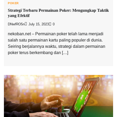
POKER
Strategi Terbaru Permainan Poker: Mengungkap Taktik
yang Efektif
DNwfRO5n
July 15, 2023
0
nekoban.net – Permainan poker telah lama menjadi
salah satu permainan kartu paling populer di dunia.
Seiring berjalannya waktu, strategi dalam permainan
poker terus berkembang dan […]