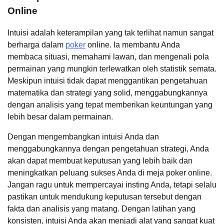
Online
Intuisi adalah keterampilan yang tak terlihat namun sangat
berharga dalam
poker
online. Ia membantu Anda
membaca situasi, memahami lawan, dan mengenali pola
permainan yang mungkin terlewatkan oleh statistik semata.
Meskipun intuisi tidak dapat menggantikan pengetahuan
matematika dan strategi yang solid, menggabungkannya
dengan analisis yang tepat memberikan keuntungan yang
lebih besar dalam permainan.
Dengan mengembangkan intuisi Anda dan
menggabungkannya dengan pengetahuan strategi, Anda
akan dapat membuat keputusan yang lebih baik dan
meningkatkan peluang sukses Anda di meja poker online.
Jangan ragu untuk mempercayai insting Anda, tetapi selalu
pastikan untuk mendukung keputusan tersebut dengan
fakta dan analisis yang matang. Dengan latihan yang
konsisten, intuisi Anda akan menjadi alat yang sangat kuat