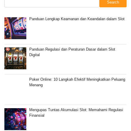
Search
Panduan Lengkap Keamanan dan Keandalan dalam Slot
Panduan Regulasi dan Peraturan Dasar dalam Slot
Digital
Poker Online: 10 Langkah Efektif Meningkatkan Peluang
Menang
Mengupas Tuntas Akumulasi Slot: Memahami Regulasi
Finansial