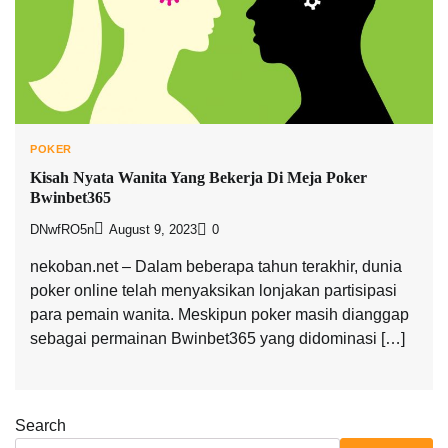
POKER
Kisah Nyata Wanita Yang Bekerja Di Meja Poker
Bwinbet365
DNwfRO5n
August 9, 2023
0
nekoban.net – Dalam beberapa tahun terakhir, dunia
poker online telah menyaksikan lonjakan partisipasi
para pemain wanita. Meskipun poker masih dianggap
sebagai permainan Bwinbet365 yang didominasi […]
Search