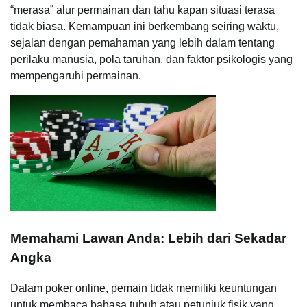
“merasa” alur permainan dan tahu kapan situasi terasa
tidak biasa. Kemampuan ini berkembang seiring waktu,
sejalan dengan pemahaman yang lebih dalam tentang
perilaku manusia, pola taruhan, dan faktor psikologis yang
mempengaruhi permainan.
Memahami Lawan Anda: Lebih dari Sekadar
Angka
Dalam poker online, pemain tidak memiliki keuntungan
untuk membaca bahasa tubuh atau petunjuk fisik yang