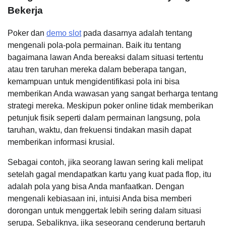
Bekerja
Poker dan
demo slot
pada dasarnya adalah tentang
mengenali pola-pola permainan. Baik itu tentang
bagaimana lawan Anda bereaksi dalam situasi tertentu
atau tren taruhan mereka dalam beberapa tangan,
kemampuan untuk mengidentifikasi pola ini bisa
memberikan Anda wawasan yang sangat berharga tentang
strategi mereka. Meskipun poker online tidak memberikan
petunjuk fisik seperti dalam permainan langsung, pola
taruhan, waktu, dan frekuensi tindakan masih dapat
memberikan informasi krusial.
Sebagai contoh, jika seorang lawan sering kali melipat
setelah gagal mendapatkan kartu yang kuat pada flop, itu
adalah pola yang bisa Anda manfaatkan. Dengan
mengenali kebiasaan ini, intuisi Anda bisa memberi
dorongan untuk menggertak lebih sering dalam situasi
serupa. Sebaliknya, jika seseorang cenderung bertaruh