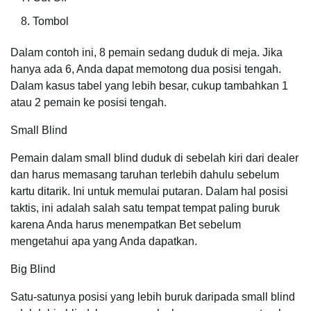
Tombol
Dalam contoh ini, 8 pemain sedang duduk di meja. Jika
hanya ada 6, Anda dapat memotong dua posisi tengah.
Dalam kasus tabel yang lebih besar, cukup tambahkan 1
atau 2 pemain ke posisi tengah.
Small Blind
Pemain dalam small blind duduk di sebelah kiri dari dealer
dan harus memasang taruhan terlebih dahulu sebelum
kartu ditarik. Ini untuk memulai putaran. Dalam hal posisi
taktis, ini adalah salah satu tempat tempat paling buruk
karena Anda harus menempatkan Bet sebelum
mengetahui apa yang Anda dapatkan.
Big Blind
Satu-satunya posisi yang lebih buruk daripada small blind