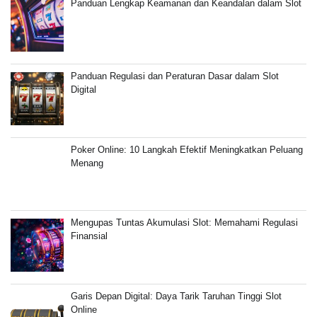
Panduan Lengkap Keamanan dan Keandalan dalam Slot
Panduan Regulasi dan Peraturan Dasar dalam Slot
Digital
Poker Online: 10 Langkah Efektif Meningkatkan Peluang
Menang
Mengupas Tuntas Akumulasi Slot: Memahami Regulasi
Finansial
Garis Depan Digital: Daya Tarik Taruhan Tinggi Slot
Online