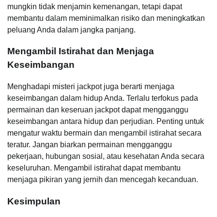
mungkin tidak menjamin kemenangan, tetapi dapat
membantu dalam meminimalkan risiko dan meningkatkan
peluang Anda dalam jangka panjang.
Mengambil Istirahat dan Menjaga
Keseimbangan
Menghadapi misteri jackpot juga berarti menjaga
keseimbangan dalam hidup Anda. Terlalu terfokus pada
permainan dan keseruan jackpot dapat mengganggu
keseimbangan antara hidup dan perjudian. Penting untuk
mengatur waktu bermain dan mengambil istirahat secara
teratur. Jangan biarkan permainan mengganggu
pekerjaan, hubungan sosial, atau kesehatan Anda secara
keseluruhan. Mengambil istirahat dapat membantu
menjaga pikiran yang jernih dan mencegah kecanduan.
Kesimpulan