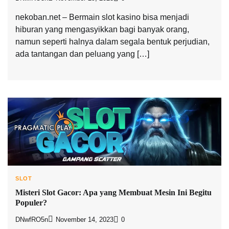
nekoban.net – Bermain slot kasino bisa menjadi
hiburan yang mengasyikkan bagi banyak orang,
namun seperti halnya dalam segala bentuk perjudian,
ada tantangan dan peluang yang […]
SLOT
Misteri Slot Gacor: Apa yang Membuat Mesin Ini Begitu
Populer?
DNwfRO5n
November 14, 2023
0